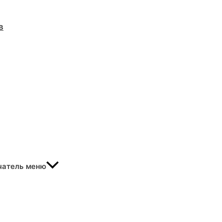
в
чатель меню