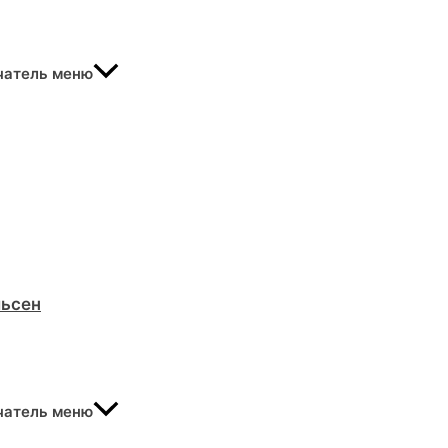
чатель меню
льсен
чатель меню