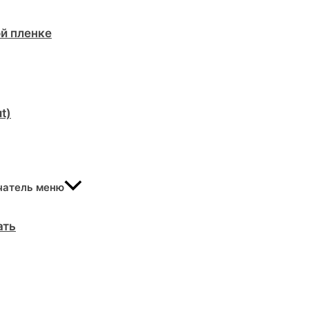
й пленке
t)
чатель меню
ать